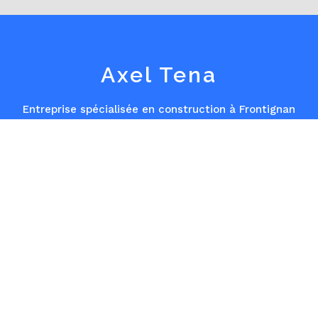
Axel Tena
Entreprise spécialisée en construction à Frontignan
et Sète
, Axel Tena met tout en œuvre pour embellir
votre habitation en neuf et en rénovation.
CONTACT
Contactez-nous
16 Rue des Morilles 34660 Cournonterral