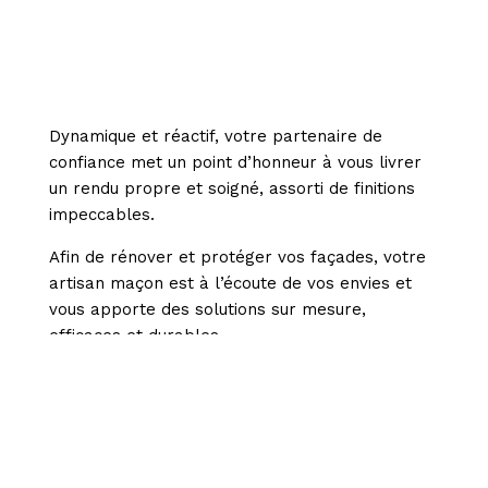
Dynamique et réactif, votre partenaire de
confiance met un point d’honneur à vous livrer
un rendu propre et soigné, assorti de finitions
impeccables.
Afin de rénover et protéger vos façades, votre
artisan maçon est à l’écoute de vos envies et
vous apporte des solutions sur mesure,
efficaces et durables.
En confiant tout projet de ravalement de
maison à l’entreprise Axel Tena, vous êtes
assuré de bénéficier de travaux de qualité,
réalisés dans les règles de l’art.