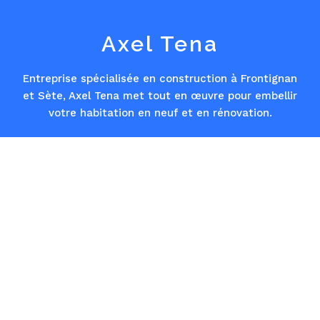
Axel Tena
Entreprise spécialisée en construction à Frontignan
et Sète
, Axel Tena met tout en œuvre pour embellir
votre habitation en neuf et en rénovation.
CONTACT
Contactez-nous
16 Rue des Morilles 34660 Cournonterral