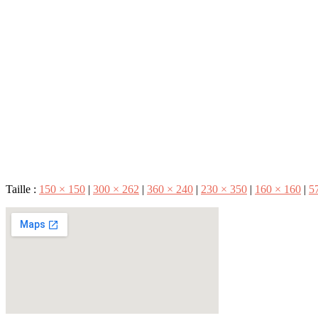
Taille :
150 × 150
|
300 × 262
|
360 × 240
|
230 × 350
|
160 × 160
|
5