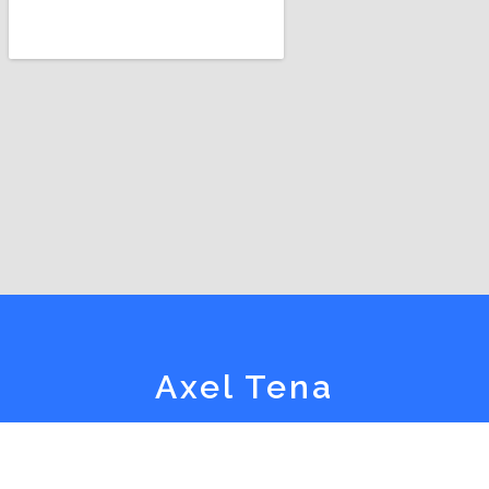
Axel Tena
Entreprise spécialisée en construction à Frontignan
et Sète
, Axel Tena met tout en œuvre pour embellir