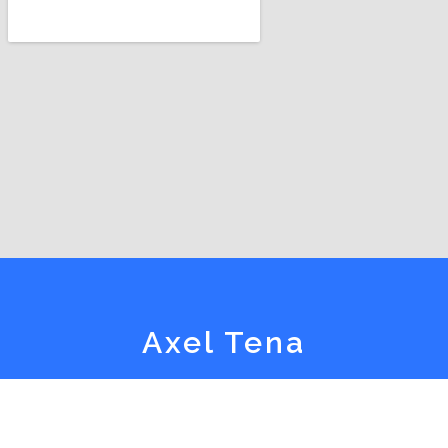
Axel Tena
Entreprise spécialisée en construction à Frontignan
et Sète
, Axel Tena met tout en œuvre pour embellir
votre habitation en neuf et en rénovation.