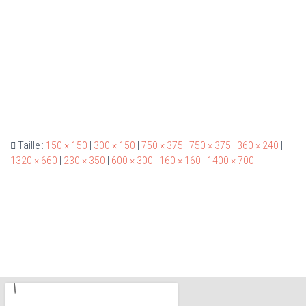
Taille :
150 × 150
|
300 × 150
|
750 × 375
|
750 × 375
|
360 × 240
|
1320 × 660
|
230 × 350
|
600 × 300
|
160 × 160
|
1400 × 700